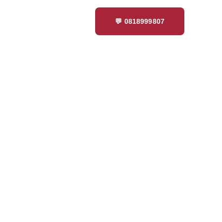
Q
💬 0818999807
akarta
Berkualitas
 semen portland berkualitas tinggi yang cocok
ksi bangunan, pengecoran, dan renovasi. Tahan
iaplikasikan sehingga memastikan struktur